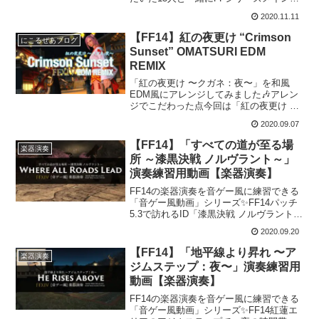
ーマでもある「そして世界へ」を演奏し
2020.11.11
てみました！エンディングのハープの音
以外は、すべてFF14のゲーム内楽器演奏
【FF14】紅の夜更け “Crimson
にこるぜあブログ
機能によって出...
Sunset” OMATSURI EDM
REMIX
「紅の夜更け 〜クガネ：夜〜」を和風
EDM風にアレンジしてみました🎶アレン
ジでこだわった点今回は「紅の夜更け 〜
クガネ：夜〜」の"お祭りEDM REMIX"と
2020.09.07
いう形で、夏の終りの季節を感じられる
ようなアレンジにしてみました！現在
【FF14】「すべての道が至る場
楽器演奏
EDMの勉強...
所 ～漆黒決戦 ノルヴラント～」
演奏練習用動画【楽器演奏】
FF14の楽器演奏を音ゲー風に練習できる
「音ゲー風動画」シリーズ✨FF14パッチ
5.3で訪れるID「漆黒決戦 ノルヴラント」
で流れるBGM「すべての道が至る場所」
2020.09.20
の楽器演奏練習ができる動画を紹介しま
す！演奏練習動画▼FF14 すべての道が
【FF14】「地平線より昇れ 〜ア
楽器演奏
至...
ジムステップ：夜〜」演奏練習用
動画【楽器演奏】
FF14の楽器演奏を音ゲー風に練習できる
「音ゲー風動画」シリーズ✨FF14紅蓮エ