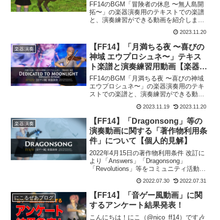
FF14のBGM「冒険者の休息 〜無人島開
拓〜」の楽器演奏用のテキストでの楽譜
と、演奏練習ができる動画を紹介しま
す。This is the score for “A Quiet
2023.11.20
Moment” Bard Performance. Pleas...
【FF14】「月満ちる夜 〜喜びの
楽器演奏
神域 エウプロシュネ〜」テキス
ト楽譜と演奏練習用動画【楽器演
奏】
FF14のBGM「月満ちる夜 〜喜びの神域
エウプロシュネ〜」の楽器演奏用のテキ
ストでの楽譜と、演奏練習ができる動画
を紹介します。This is the score for
2023.11.19
2023.11.20
“Dedicated to Moonlight” Bard P...
【FF14】「Dragonsong」等の
楽器演奏
演奏動画に関する「著作物利用条
件」について【個人的見解】
2022年4月15日の著作物利用条件 改訂に
より「Answers」「Dragonsong」
「Revolutions」等をコミュニティ活動で
二次利用できるようになりました！これ
2022.07.30
2022.07.31
に伴い、以前よりたくさんのリクエスト
をいただいていた「Dragon...
【FF14】「音ゲー風動画」に関
にこるぜあブログ
するアンケート結果発表！
こんにちは！にこ（@nico_ff14）です🎶