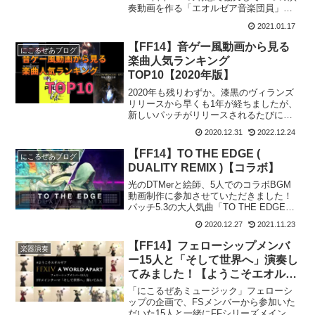
奏動画を作る「エオルゼア音楽団員」を
募集いたしまします！！！「エオルゼア
2021.01.17
音楽団員」募集とは？DCという枠を超え
て実際に合奏を行うのことはできません
【FF14】音ゲー風動画から見る
にこるぜあブログ
が、それぞれ...
楽曲人気ランキング
TOP10【2020年版】
2020年も残りわずか。漆黒のヴィランズ
リリースから早くも1年が経ちましたが、
新しいパッチがリリースされるたびにた
くさんの素晴らしい楽曲たちを耳にする
2020.12.31
2022.12.24
ことができました。この記事では、私の
運営しているYouTubeチャンネル
【FF14】TO THE EDGE (
にこるぜあブログ
「Nicorzea...
DUALITY REMIX )【コラボ】
光のDTMerと絵師、5人でのコラボBGM
動画制作に参加させていただきました！
パッチ5.3の大人気曲「TO THE EDGE」
の "DUALITY REMIX" 。Duality = 二元性
2020.12.27
2021.11.23
ということで、ROCK と EDM を融合し
たリ...
【FF14】フェローシップメンバ
楽器演奏
ー15人と「そして世界へ」演奏し
てみました！【ようこそエオルゼ
ア】
「にこるぜあミュージック」フェローシ
ップの企画で、FSメンバーから参加いた
だいた15人と一緒にFFシリーズメインテ