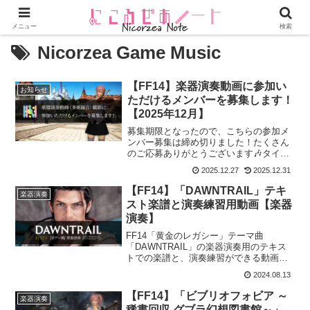
メニュー
検索
Nicorzea Game Music
【FF14】楽器演奏動画に参加い
お知らせ
ただけるメンバーを募集します！
【2025年12月】
募集期限となったので、こちらの参加メ
ンバー募集は締め切りました！たくさん
のご応募ありがとうございます🎶タイト
ルのとおり、新しい多重録音動画を制作
2025.12.27
2025.12.31
するにあたって、演奏で参加していただ
けるメンバーを募集します！以前同様の
【FF14】「DAWNTRAIL」テキ
楽器演奏
企画で撮影した多重録音動...
スト楽譜と演奏練習用動画【楽器
演奏】
FF14「黄金のレガシー」テーマ曲
「DAWNTRAIL」の楽器演奏用のテキス
トでの楽譜と、演奏練習ができる動画を
紹介します。This is the score for
2024.08.13
“DAWNTRAIL” Bard Performance.
Please...
【FF14】「ビブリオフォビア ～
楽器演奏
稀書回収 グブラ幻想図書館～」