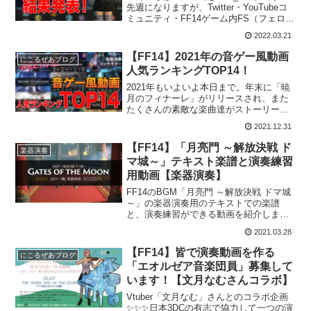
先週になりますが、Twitter・YouTubeコ
ミュニティ・FF14ゲーム内FS（フェロー
シップ）にて、私の制作している「音ゲ
2022.03.21
ー風動画」に関するアンケートをとらせ
ていただきました！この記事では...
【FF14】2021年の音ゲー風動画
にこるぜあブログ
人気ランキングTOP14！
2021年もいよいよ本日まで。年末に「暁
月のフィナーレ」がリリースされ、また
たくさんの素敵な楽曲達がストーリーを
盛り上げてくれている年末となっている
2021.12.31
かと思います🎶この記事では、私の運営
しているYouTubeチャンネル「Nicorzea
【FF14】「月亮門 ～解放決戦 ド
楽器演奏
Ga...
マ城～」テキスト楽譜と演奏練習
用動画【楽器演奏】
FF14のBGM「月亮門 ～解放決戦 ドマ城
～」の楽器演奏用のテキストでの楽譜
と、演奏練習ができる動画を紹介しま
す。This is the score for “Gates of the
2021.03.28
Moon” Bard Performance. Pl...
【FF14】皆で演奏動画を作る
にこるぜあブログ
「エオルゼア音楽団員」募集して
います！【文月なむさんコラボ】
Vtuber「文月なむ」さんとのコラボ企画
✨✨✨日本3DCの有志で協力して一つの演