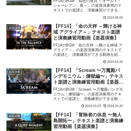
FF14のBGM「知恵の巻貝 ～オールド・
シャーレアン：夜～」の楽器演奏用のテ
キストでの楽譜と、演奏練習ができる動
画を紹介します。This is the score for
2024.05.05
“The Nautilus Knoweth” Bard Perfo...
【FF14】「命の天秤 ～輝ける神
楽器演奏
域 アグライア～」テキスト楽譜
と演奏練習用動画【楽器演奏】
FF14のBGM「命の天秤 ～輝ける神域 ア
グライア～」の楽器演奏用のテキストで
の楽譜と、演奏練習ができる動画を紹介
します。This is the score for “In the
2024.03.20
Balance” Bard Performance. P...
【FF14】「Scream 〜万魔殿パ
楽器演奏
ンデモニウム：煉獄編〜」テキス
ト楽譜と演奏練習用動画【楽器演
奏】
FF14のBGM「Scream 〜万魔殿パンデモ
ニウム：煉獄編〜」の楽器演奏用のテキ
ストでの楽譜と、演奏練習ができる動画
を紹介します。This is the score for
2024.03.03
2024.03.20
“Scream” Bard Performance. Pl...
【FF14】「冒険者の休息 〜無人
楽器演奏
島開拓〜」テキスト楽譜と演奏練
習用動画【楽器演奏】