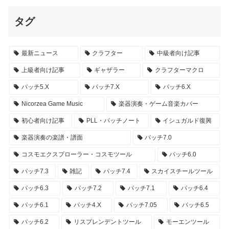
タグ
最新ニュース
クラフター
中級者向け記事
上級者向け記事
ギャザラー
クラフターマクロ
パッチ5.X
パッチ7.X
パッチ6.X
Nicorzea Game Music
楽器演奏・ゲーム音楽カバー
初心者向け記事
PLL・パッチノート
イシュガルド復興
楽器演奏の楽譜・譜面
パッチ7.0
コスモエクスプローラー・コスモツール
パッチ6.0
パッチ7.3
雑記
パッチ7.4
スカイスチールツール
パッチ6.3
パッチ7.2
パッチ7.1
パッチ6.4
パッチ6.1
パッチ4.X
パッチ7.05
パッチ6.5
パッチ6.2
リスプレンデントツール
モーエンツール