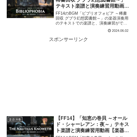
テキスト楽譜と演奏練習用動画
【楽器演奏】
FF14のBGM「ビブリオフォビア ～稀書
回収 グブラ幻想図書館～」の楽器演奏用
のテキストでの楽譜と、演奏練習ができ
る動画を紹介します。This is the score
2024.06.02
for “Bibliophobia” Bard Performanc...
スポンサーリンク
【FF14】「知恵の巻貝 ～オール
楽器演奏
ド・シャーレアン：夜～」テキス
ト楽譜と演奏練習用動画【楽器演
奏】