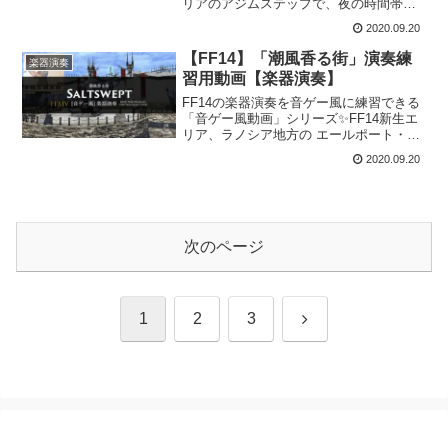
リアのアジムステップで、夜の時間帯に
流れるBGM「地平線より昇れ 〜アジムス
2020.09.20
テップ：夜〜」の楽器演奏練習ができる
動画を紹介します！演奏練習動画▼FF14
【FF14】「潮風香る街」演奏練
楽器演奏
地平線...
習用動画【楽器演奏】
FF14の楽器演奏を音ゲー風に練習できる
「音ゲー風動画」シリーズ✨FF14新生エ
リア、ラノシア地方の エールポート・モ
ラビー造船廠 等で流れるBGM「潮風香る
2020.09.20
街」の楽器演奏練習ができる動画を紹介
します！演奏練習動画▼FF14 潮風香る街
【音...
次のページ
次
1
2
3
へ