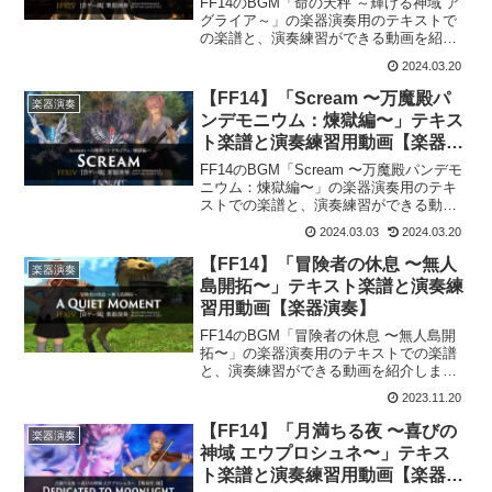
FF14のBGM「命の天秤 ～輝ける神域 ア
グライア～」の楽器演奏用のテキストで
の楽譜と、演奏練習ができる動画を紹介
します。This is the score for “In the
2024.03.20
Balance” Bard Performance. P...
【FF14】「Scream 〜万魔殿パ
楽器演奏
ンデモニウム：煉獄編〜」テキス
ト楽譜と演奏練習用動画【楽器演
奏】
FF14のBGM「Scream 〜万魔殿パンデモ
ニウム：煉獄編〜」の楽器演奏用のテキ
ストでの楽譜と、演奏練習ができる動画
を紹介します。This is the score for
2024.03.03
2024.03.20
“Scream” Bard Performance. Pl...
【FF14】「冒険者の休息 〜無人
楽器演奏
島開拓〜」テキスト楽譜と演奏練
習用動画【楽器演奏】
FF14のBGM「冒険者の休息 〜無人島開
拓〜」の楽器演奏用のテキストでの楽譜
と、演奏練習ができる動画を紹介しま
す。This is the score for “A Quiet
2023.11.20
Moment” Bard Performance. Pleas...
【FF14】「月満ちる夜 〜喜びの
楽器演奏
神域 エウプロシュネ〜」テキス
ト楽譜と演奏練習用動画【楽器演