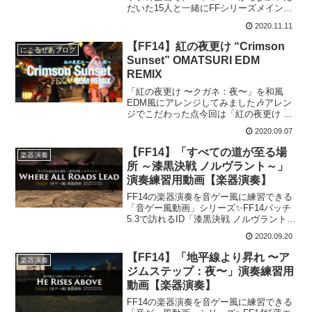
だいた15人と一緒にFFシリーズメインテ
ーマでもある「そして世界へ」を演奏し
2020.11.11
てみました！エンディングのハープの音
以外は、すべてFF14のゲーム内楽器演奏
【FF14】紅の夜更け “Crimson
にこるぜあブログ
機能によって出...
Sunset” OMATSURI EDM
REMIX
「紅の夜更け 〜クガネ：夜〜」を和風
EDM風にアレンジしてみました🎶アレン
ジでこだわった点今回は「紅の夜更け 〜
クガネ：夜〜」の"お祭りEDM REMIX"と
2020.09.07
いう形で、夏の終りの季節を感じられる
ようなアレンジにしてみました！現在
【FF14】「すべての道が至る場
楽器演奏
EDMの勉強...
所 ～漆黒決戦 ノルヴラント～」
演奏練習用動画【楽器演奏】
FF14の楽器演奏を音ゲー風に練習できる
「音ゲー風動画」シリーズ✨FF14パッチ
5.3で訪れるID「漆黒決戦 ノルヴラント」
で流れるBGM「すべての道が至る場所」
2020.09.20
の楽器演奏練習ができる動画を紹介しま
す！演奏練習動画▼FF14 すべての道が
【FF14】「地平線より昇れ 〜ア
楽器演奏
至...
ジムステップ：夜〜」演奏練習用
動画【楽器演奏】
FF14の楽器演奏を音ゲー風に練習できる