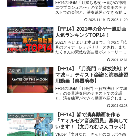
奏】
FF14のBGM「月満ちる夜 〜喜びの神域
エウプロシュネ〜」の楽器演奏用のテキ
ストでの楽譜と、演奏練習ができる動画
を紹介します。This is the score for
2023.11.19
2023.11.20
“Dedicated to Moonlight” Bard P...
【FF14】2021年の音ゲー風動画
にこるぜあブログ
人気ランキングTOP14！
2021年もいよいよ本日まで。年末に「暁
月のフィナーレ」がリリースされ、また
たくさんの素敵な楽曲達がストーリーを
盛り上げてくれている年末となっている
2021.12.31
かと思います🎶この記事では、私の運営
しているYouTubeチャンネル「Nicorzea
【FF14】「月亮門 ～解放決戦 ド
楽器演奏
Ga...
マ城～」テキスト楽譜と演奏練習
用動画【楽器演奏】
FF14のBGM「月亮門 ～解放決戦 ドマ城
～」の楽器演奏用のテキストでの楽譜
と、演奏練習ができる動画を紹介しま
す。This is the score for “Gates of the
2021.03.28
Moon” Bard Performance. Pl...
【FF14】皆で演奏動画を作る
にこるぜあブログ
「エオルゼア音楽団員」募集して
います！【文月なむさんコラボ】
Vtuber「文月なむ」さんとのコラボ企画