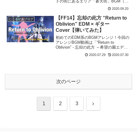
ドの街にあるエリア「蒼天街」BGM（現
在曲名未公開）の楽器演奏練習ができる
2020.09.20
動画を紹介します！演奏練習動画▼FF14
ニューネスト居住区（蒼天街）BGM【音
【FF14】忘却の此方 “Return to
にこるぜあブログ
ゲー風楽器...
Oblivion” EDM × ギター
Cover【弾いてみた】
初めてのEDM系のBGMアレンジ！今回の
アレンジBGM動画は「“Return to
Oblivion” - 忘却の此方 ～希望の園エデ
ン：共鳴編～」をカバーさせていただき
2020.07.29
2020.07.30
ました！！！アレンジでこだわった点冒
頭にも書いたとおり、EDM系の曲を...
次のページ
次
1
2
3
へ