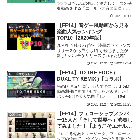
✨✨✨日本3DCの有志で協力して一つの演
奏動画を作る「エオルゼア音楽団員」を
募集いたしまします！！！「エオルゼア
2021.01.17
音楽団員」募集とは？DCという枠を超え
て実際に合奏を行うのことはできません
【FF14】音ゲー風動画から見る
にこるぜあブログ
が、それぞれ...
楽曲人気ランキング
TOP10【2020年版】
2020年も残りわずか。漆黒のヴィランズ
リリースから早くも1年が経ちましたが、
新しいパッチがリリースされるたびにた
くさんの素晴らしい楽曲たちを耳にする
2020.12.31
2022.12.24
ことができました。この記事では、私の
運営しているYouTubeチャンネル
【FF14】TO THE EDGE (
にこるぜあブログ
「Nicorzea...
DUALITY REMIX )【コラボ】
光のDTMerと絵師、5人でのコラボBGM
動画制作に参加させていただきました！
パッチ5.3の大人気曲「TO THE EDGE」
の "DUALITY REMIX" 。Duality = 二元性
2020.12.27
2021.11.23
ということで、ROCK と EDM を融合し
たリ...
【FF14】フェローシップメンバ
楽器演奏
ー15人と「そして世界へ」演奏し
てみました！【ようこそエオルゼ
ア】
「にこるぜあミュージック」フェローシ
ップの企画で、FSメンバーから参加いた