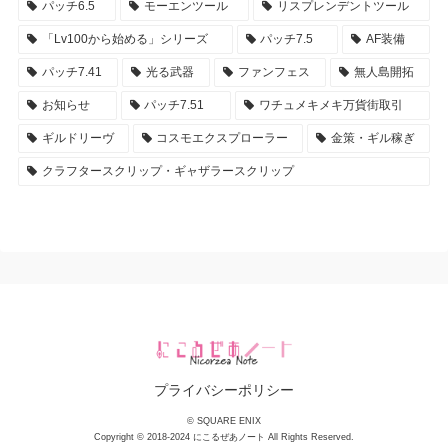
パッチ6.5
モーエンツール
リスプレンデントツール
「Lv100から始める」シリーズ
パッチ7.5
AF装備
パッチ7.41
光る武器
ファンフェス
無人島開拓
お知らせ
パッチ7.51
ワチュメキメキ万貨街取引
ギルドリーヴ
コスモエクスプローラー
金策・ギル稼ぎ
クラフタースクリップ・ギャザラースクリップ
プライバシーポリシー
© SQUARE ENIX
Copyright © 2018-2024 にこるぜあノート All Rights Reserved.