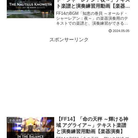
ト楽譜と演奏練習用動画【楽器演
奏】
FF14のBGM「知恵の巻貝 ～オールド・
シャーレアン：夜～」の楽器演奏用のテ
キストでの楽譜と、演奏練習ができる動
画を紹介します。This is the score for
2024.05.05
“The Nautilus Knoweth” Bard Perfo...
スポンサーリンク
【FF14】「命の天秤 ～輝ける神
楽器演奏
域 アグライア～」テキスト楽譜
と演奏練習用動画【楽器演奏】