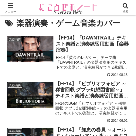
メニュー
検索
楽器演奏・ゲーム音楽カバー
【FF14】「DAWNTRAIL」テキ
楽器演奏
スト楽譜と演奏練習用動画【楽器
演奏】
FF14「黄金のレガシー」テーマ曲
「DAWNTRAIL」の楽器演奏用のテキス
トでの楽譜と、演奏練習ができる動画を
紹介します。This is the score for
2024.08.13
“DAWNTRAIL” Bard Performance.
Please...
【FF14】「ビブリオフォビア ～
楽器演奏
稀書回収 グブラ幻想図書館～」
テキスト楽譜と演奏練習用動画
【楽器演奏】
FF14のBGM「ビブリオフォビア ～稀書
回収 グブラ幻想図書館～」の楽器演奏用
のテキストでの楽譜と、演奏練習ができ
る動画を紹介します。This is the score
2024.06.02
for “Bibliophobia” Bard Performanc...
【FF14】「知恵の巻貝 ～オール
楽器演奏
ド・シャーレアン：夜～」テキス