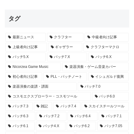
タグ
最新ニュース
クラフター
中級者向け記事
上級者向け記事
ギャザラー
クラフターマクロ
パッチ5.X
パッチ7.X
パッチ6.X
Nicorzea Game Music
楽器演奏・ゲーム音楽カバー
初心者向け記事
PLL・パッチノート
イシュガルド復興
楽器演奏の楽譜・譜面
パッチ7.0
コスモエクスプローラー・コスモツール
パッチ6.0
パッチ7.3
雑記
パッチ7.4
スカイスチールツール
パッチ6.3
パッチ7.2
パッチ6.4
パッチ7.1
パッチ6.1
パッチ4.X
パッチ6.2
パッチ7.05