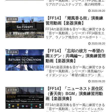
「音ゲー風動画」シリーズ✨FF14紅蓮エ
リアのアジムステップで、夜の時間帯に
流れるBGM「地平線より昇れ 〜アジムス
2020.09.20
テップ：夜〜」の楽器演奏練習ができる
動画を紹介します！演奏練習動画▼FF14
【FF14】「潮風香る街」演奏練
楽器演奏
地平線...
習用動画【楽器演奏】
FF14の楽器演奏を音ゲー風に練習できる
「音ゲー風動画」シリーズ✨FF14新生エ
リア、ラノシア地方の エールポート・モ
ラビー造船廠 等で流れるBGM「潮風香る
2020.09.20
街」の楽器演奏練習ができる動画を紹介
します！演奏練習動画▼FF14 潮風香る街
【FF14】「忘却の彼方 〜希望の
楽器演奏
【音...
園エデン：共鳴編〜」演奏練習用
動画【楽器演奏】
FF14の楽器演奏を音ゲー風に練習できる
「音ゲー風動画」シリーズ✨漆黒編のレ
イドダンジョン「希望の園エデン：共鳴
編」4層で戦うことになるシヴァ戦
2020.09.20
BGM「忘却の彼方」の楽器演奏練習がで
きる動画を紹介します！演奏練習動画
【FF14】「ニューネスト居住区
楽器演奏
▼FF14 忘却の此方 ...
（蒼天街）BGM」演奏練習用動
画【楽器演奏】
FF14の楽器演奏を音ゲー風に練習できる
「音ゲー風動画」シリーズ✨イシュガル