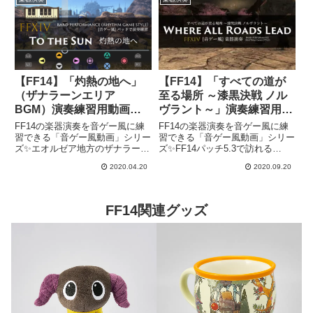
を紹介します！「鋼の理念」楽器
演奏練習用動画個人的にリット
ア...
【FF14】「灼熱の地へ」
【FF14】「すべての道が
（ザナラーンエリア
至る場所 ～漆黒決戦 ノル
BGM）演奏練習用動画
ヴラント～」演奏練習用動
【楽器演奏】
画【楽器演奏】
FF14の楽器演奏を音ゲー風に練
FF14の楽器演奏を音ゲー風に練
習できる「音ゲー風動画」シリー
習できる「音ゲー風動画」シリー
ズ✨エオルゼア地方のザナラーン
ズ✨FF14パッチ5.3で訪れる
エリアで流れるフィールド
ID「漆黒決戦 ノルヴラント」で
2020.04.20
2020.09.20
BGM「灼熱の地へ」の楽器演奏
流れるBGM「すべての道が至る
練習ができる動画を紹介します！
場所」の楽器演奏練習ができる動
「灼熱の地へ」楽器演奏練習用動
画を紹介します！演奏練習動画
画▼FFXIV 灼熱の地へ "To...
▼FF14 すべての道が至...
FF14関連グッズ