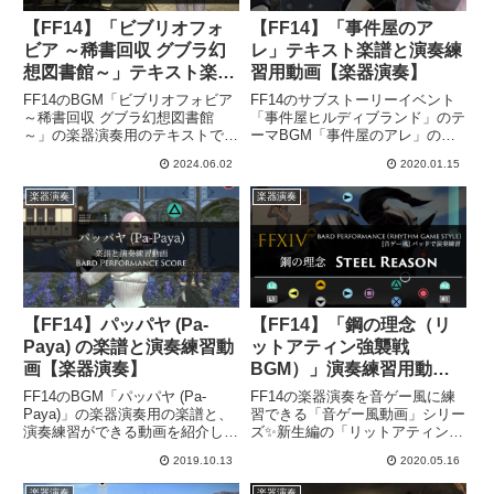
【FF14】「ビブリオフォ
【FF14】「事件屋のア
ビア ～稀書回収 グブラ幻
レ」テキスト楽譜と演奏練
想図書館～」テキスト楽譜
習用動画【楽器演奏】
と演奏練習用動画【楽器演
FF14のBGM「ビブリオフォビア
FF14のサブストーリーイベント
奏】
～稀書回収 グブラ幻想図書館
「事件屋ヒルディブランド」のテ
～」の楽器演奏用のテキストでの
ーマBGM「事件屋のアレ」の楽
楽譜と、演奏練習ができる動画を
器演奏用のテキストでの楽譜と、
2024.06.02
2020.01.15
紹介します。This is the score for
演奏練習ができる動画を紹介しま
“Bibliophobia” Bard Performanc...
す。This is the score for “Agent
楽器演奏
楽器演奏
of Inquiry” B...
【FF14】パッパヤ (Pa-
【FF14】「鋼の理念（リ
Paya) の楽譜と演奏練習動
ットアティン強襲戦
画【楽器演奏】
BGM）」演奏練習用動画
【楽器演奏】
FF14のBGM「パッパヤ (Pa-
FF14の楽器演奏を音ゲー風に練
Paya)」の楽器演奏用の楽譜と、
習できる「音ゲー風動画」シリー
演奏練習ができる動画を紹介しま
ズ✨新生編の「リットアティン強
す。This is the score for "Pa-
襲戦」など、主に帝国軍のボスと
2019.10.13
2020.05.16
Paya" Bard Performance. Please
戦う際に流れるBGM「鋼の理
see the hea...
念」の楽器演奏練習ができる動画
楽器演奏
楽器演奏