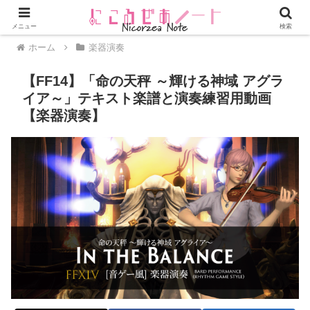
メニュー
検索
ホーム
楽器演奏
【FF14】「命の天秤 ～輝ける神域 アグラ
イア～」テキスト楽譜と演奏練習用動画
【楽器演奏】