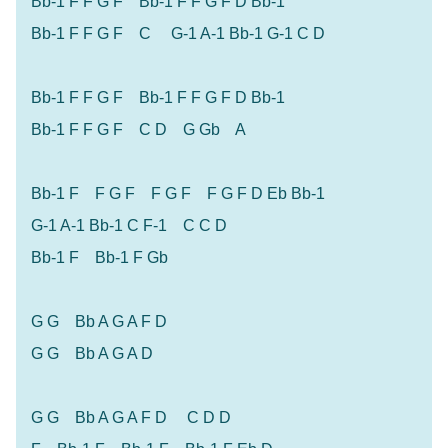
Bb-1 F F G F Bb-1 F F G F D Bb-1
Bb-1 F F G F C G-1 A-1 Bb-1 G-1 C D
Bb-1 F F G F Bb-1 F F G F D Bb-1
Bb-1 F F G F C D G Gb A
Bb-1 F F G F F G F F G F D Eb Bb-1
G-1 A-1 Bb-1 C F-1 C C D
Bb-1 F Bb-1 F Gb
G G Bb A G A F D
G G Bb A G A D
G G Bb A G A F D C D D