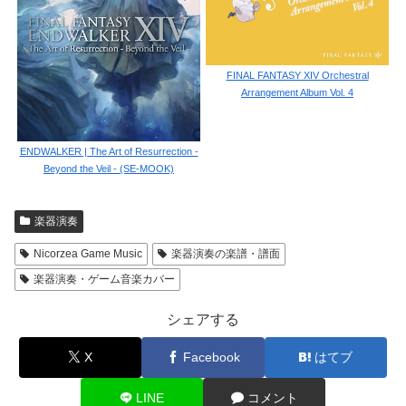
FINAL FANTASY XIV Orchestral
Arrangement Album Vol. 4
ENDWALKER | The Art of Resurrection -
Beyond the Veil - (SE-MOOK)
楽器演奏
Nicorzea Game Music
楽器演奏の楽譜・譜面
楽器演奏・ゲーム音楽カバー
シェアする
X
Facebook
はてブ
LINE
コメント