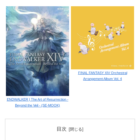
FINAL FANTASY XIV Orchestral
Arrangement Album Vol. 4
ENDWALKER | The Art of Resurrection -
Beyond the Veil - (SE-MOOK)
目次