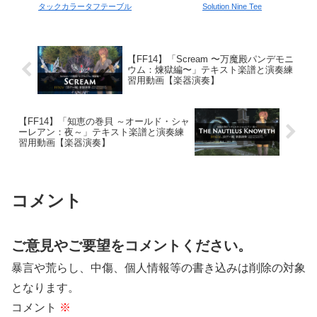
タックカラータフテーブル
Solution Nine Tee
【FF14】「Scream 〜万魔殿パンデモニ
ウム：煉獄編〜」テキスト楽譜と演奏練
習用動画【楽器演奏】
【FF14】「知恵の巻貝 ～オールド・シャ
ーレアン：夜～」テキスト楽譜と演奏練
習用動画【楽器演奏】
コメント
ご意見やご要望をコメントください。
暴言や荒らし、中傷、個人情報等の書き込みは削除の対象
となります。
コメント
※