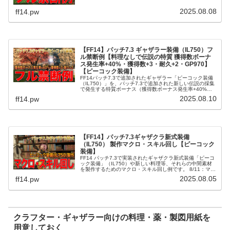
はなしで、ハイアルテマテリジャ・ハイオメガマテリジャ
をフル活用したフル禁断...
2025.08.08
ff14.pw
【FF14】パッチ7.3 ギャザラー装備（IL750）フ
ル禁断例【料理なしで伝説の特質 獲得数ボーナ
ス発生率+40%・獲得数+3・耐久+2・GP970】
【ピーコック装備】
FF14パッチ7.3で追加されたギャザラー「ピーコック装備
（IL750）」を、パッチ7.3で追加された新しい伝説の採集
で発生する特質ボーナス（獲得数ボーナス発生率+40%・
獲得数+3・耐久+2）とGP970を達成できるステータスと
2025.08.10
ff14.pw
するための...
【FF14】パッチ7.3ギャザクラ新式装備
（IL750） 製作マクロ・スキル回し【ピーコック
装備】
FF14 パッチ7.3で実装されたギャザクラ新式装備「ピーコ
ック装備」（IL750）や新しい料理等、それらの中間素材
を製作するためのマクロ・スキル回し例です。 8/11：マイ
スター向けマクロ「クイックイノベーション」のwait数が
2025.08.05
ff14.pw
間違ってい...
クラフター・ギャザラー向けの料理・薬・製図用紙を
用意しておく