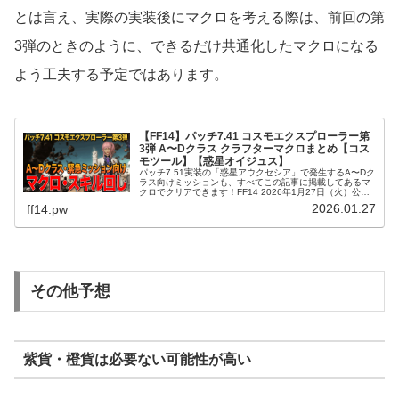
とは言え、実際の実装後にマクロを考える際は、前回の第
3弾のときのように、できるだけ共通化したマクロになる
よう工夫する予定ではあります。
【FF14】パッチ7.41 コスモエクスプローラー第
3弾 A〜Dクラス クラフターマクロまとめ【コス
モツール】【惑星オイジュス】
パッチ7.51実装の「惑星アウクセシア」で発生するA〜Dク
ラス向けミッションも、すべてこの記事に掲載してあるマ
クロでクリアできます！FF14 2026年1月27日（火）公開
のパッチ7.41にて実装された「コスモエクスプローラー」
2026.01.27
ff14.pw
第3弾、そし...
その他予想
紫貨・橙貨は必要ない可能性が高い