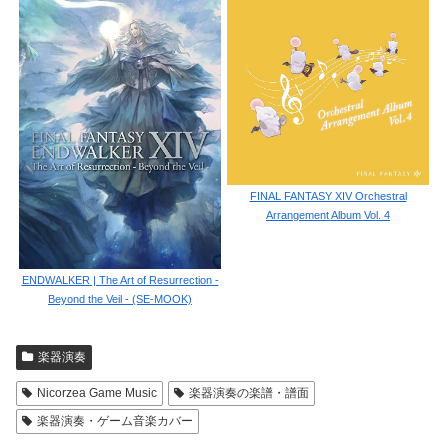
FINAL FANTASY XIV Orchestral
Arrangement Album Vol. 4
ENDWALKER | The Art of Resurrection -
Beyond the Veil - (SE-MOOK)
楽器演奏
Nicorzea Game Music
楽器演奏の楽譜・譜面
楽器演奏・ゲーム音楽カバー