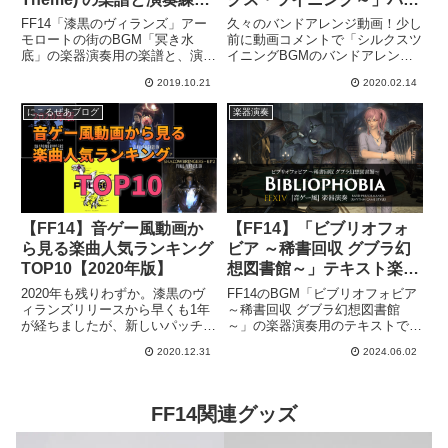
動画【楽器演奏】
ドアレンジ動画のこだわっ
FF14「漆黒のヴィランズ」アー
久々のバンドアレンジ動画！少し
た点【FF14】
モロートの街のBGM「冥き水
前に動画コメントで「シルクスツ
底」の楽器演奏用の楽譜と、演奏
イニングBGMのバンドアレンジ
練習ができる動画を紹介します。
を聴いてみたい！」とリクエスト
2019.10.21
2020.02.14
This is the score for "Neath Dark
いただきまして…バンドアレンジ
Waters (Amaurot Theme)" Ba...
動画のリクエストはおそらくはじ
にこるぜあブログ
楽器演奏
めてだったので、嬉しくなって早
速作ってみました！まだまだア
レ...
【FF14】音ゲー風動画か
【FF14】「ビブリオフォ
ら見る楽曲人気ランキング
ビア ～稀書回収 グブラ幻
TOP10【2020年版】
想図書館～」テキスト楽譜
と演奏練習用動画【楽器演
2020年も残りわずか。漆黒のヴ
FF14のBGM「ビブリオフォビア
奏】
ィランズリリースから早くも1年
～稀書回収 グブラ幻想図書館
が経ちましたが、新しいパッチが
～」の楽器演奏用のテキストでの
リリースされるたびにたくさんの
楽譜と、演奏練習ができる動画を
2020.12.31
2024.06.02
素晴らしい楽曲たちを耳にするこ
紹介します。This is the score for
とができました。この記事では、
“Bibliophobia” Bard Performanc...
私の運営しているYouTubeチャン
ネル「Nicorzea...
FF14関連グッズ