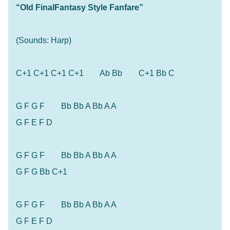
“Old FinalFantasy Style Fanfare”
(Sounds: Harp)
C+1 C+1 C+1 C+1 Ab Bb C+1 Bb C
G F G F Bb Bb A Bb A A
G F E F D
G F G F Bb Bb A Bb A A
G F G Bb C+1
G F G F Bb Bb A Bb A A
G F E F D