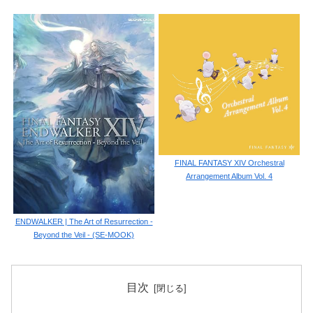
FINAL FANTASY XIV Orchestral
Arrangement Album Vol. 4
ENDWALKER | The Art of Resurrection -
Beyond the Veil - (SE-MOOK)
目次