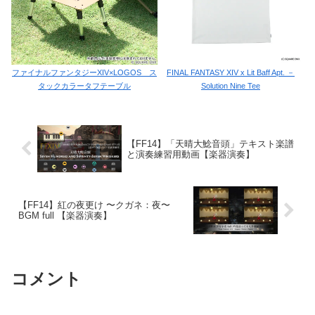
ファイナルファンタジーXIV×LOGOS ス
FINAL FANTASY XIV x Lit Baff Apt. －
タックカラータフテーブル
Solution Nine Tee
【FF14】「天晴大鯰音頭」テキスト楽譜
と演奏練習用動画【楽器演奏】
【FF14】紅の夜更け 〜クガネ：夜〜
BGM full 【楽器演奏】
コメント