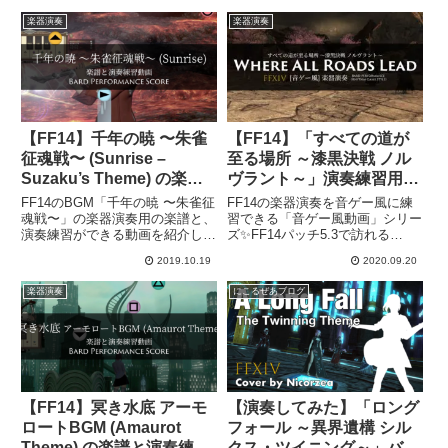
楽器演奏
楽器演奏
【FF14】千年の暁 〜朱雀
【FF14】「すべての道が
征魂戦〜 (Sunrise –
至る場所 ～漆黒決戦 ノル
Suzaku’s Theme) の楽譜
ヴラント～」演奏練習用動
と演奏練習動画【楽器演
画【楽器演奏】
FF14のBGM「千年の暁 〜朱雀征
FF14の楽器演奏を音ゲー風に練
奏】
魂戦〜」の楽器演奏用の楽譜と、
習できる「音ゲー風動画」シリー
演奏練習ができる動画を紹介しま
ズ✨FF14パッチ5.3で訪れる
す。This is the score for
ID「漆黒決戦 ノルヴラント」で
2019.10.19
2020.09.20
"Sunrise" (Suzaku's Theme) Bard
流れるBGM「すべての道が至る
Performance. Ple...
場所」の楽器演奏練習ができる動
楽器演奏
にこるぜあブログ
画を紹介します！演奏練習動画
▼FF14 すべての道が至...
【FF14】冥き水底 アーモ
【演奏してみた】「ロング
ロートBGM (Amaurot
フォール ～異界遺構 シル
Theme) の楽譜と演奏練習
クス・ツイニング～」バン