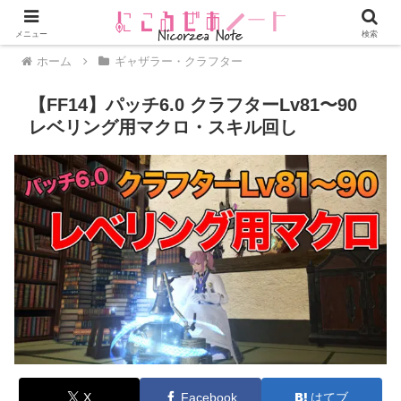
メニュー
検索
ホーム
ギャザラー・クラフター
【FF14】パッチ6.0 クラフターLv81〜90
レベリング用マクロ・スキル回し
X
Facebook
はてブ