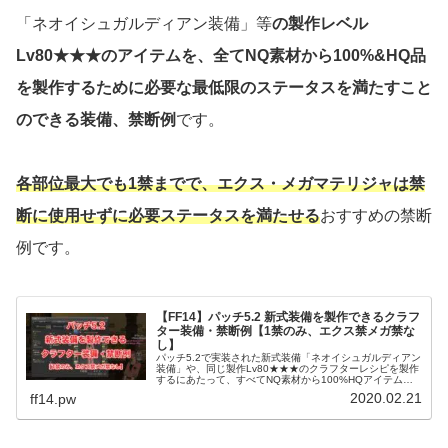
「ネオイシュガルディアン装備」等
の製作レベル
Lv80★★★のアイテムを、全てNQ素材から100%&HQ品
を製作するために必要な最低限のステータスを満たすこと
のできる装備、禁断例
です。
各部位最大でも1禁までで、エクス・メガマテリジャは禁
断に使用せずに必要ステータスを満たせる
おすすめの禁断
例です。
【FF14】パッチ5.2 新式装備を製作できるクラフ
ター装備・禁断例【1禁のみ、エクス禁メガ禁な
し】
パッチ5.2で実装された新式装備「ネオイシュガルディアン
装備」や、同じ製作Lv80★★★のクラフターレシピを製作
するにあたって、すべてNQ素材から100%HQアイテムを
製作完成できるステータス 作業精度：2480 加工精度：
2020.02.21
ff14.pw
2305 CP：...