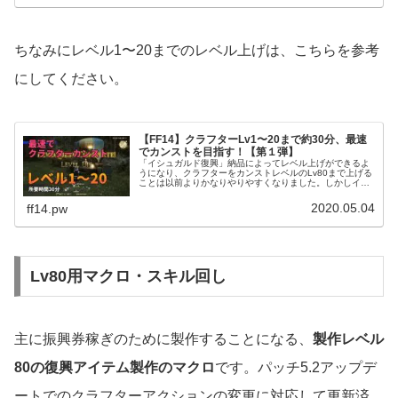
ちなみにレベル1〜20までのレベル上げは、こちらを参考
にしてください。
【FF14】クラフターLv1〜20まで約30分、最速
でカンストを目指す！【第１弾】
「イシュガルド復興」納品によってレベル上げができるよ
うになり、クラフターをカンストレベルのLv80まで上げる
ことは以前よりかなりやりやすくなりました。しかしイシ
ュガルド復興納品物の製作レベルがLv20からとなっている
ため、別の方法でLv20...
2020.05.04
ff14.pw
Lv80用マクロ・スキル回し
主に振興券稼ぎのために製作することになる、
製作レベル
80の復興アイテム製作のマクロ
です。パッチ5.2アップデ
ートでのクラフターアクションの変更に対応して更新済