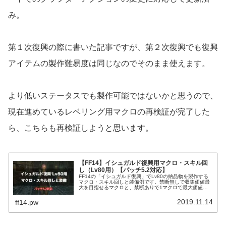
み。
第１次復興の際に書いた記事ですが、第２次復興でも復興
アイテムの製作難易度は同じなのでそのまま使えます。
より低いステータスでも製作可能ではないかと思うので、
現在進めているレベリング用マクロの再検証が完了した
ら、こちらも再検証しようと思います。
【FF14】イシュガルド復興用マクロ・スキル回
し（Lv80用）【パッチ5.2対応】
FF14の「イシュガルド復興」でLv80の納品物を製作する
マクロ・スキル回しと装備例です。禁断無しで収集価値最
大を目指せるマクロと、禁断ありで1マクロで最大価値ま
で挙げられるマクロを紹介しています。
2019.11.14
ff14.pw