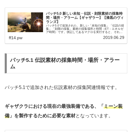
パッチ5.0 新しい未知・伝説・刻限素材の採集時
間・場所・アラーム【ギャザラー】【漆黒のヴィ
ランズ】
パッチ5.0で追加された、新しい「未知の採集」「伝説の採
集」「刻限の採集」素材の採集場所と時間（ET：エオルゼ
ア時間）です。併記してあるマクロを実行すると、それぞ
れの採集時間を知らせるアラームが追加できます。伝説・
2019.06.29
ff14.pw
刻限素材のアラーム設定マク...
パッチ5.1 伝説素材の採集時間・場所・アラー
ム
パッチ5.1で追加された伝説素材の採集関連情報です。
ギャザクラにおける現在の最強装備である、「
ミーン装
備
」を製作するために必要な素材
となっています。