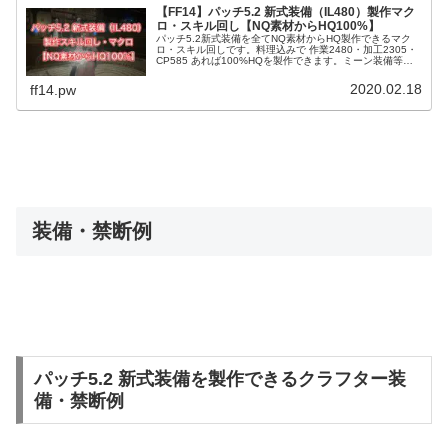
【FF14】パッチ5.2 新式装備（IL480）製作マク
ロ・スキル回し【NQ素材からHQ100%】
パッチ5.2新式装備を全てNQ素材からHQ製作できるマク
ロ・スキル回しです。料理込みで 作業2480・加工2305・
CP585 あれば100%HQを製作できます。ミーン装備等の
Lv80★★装備にも使用可能。中間素材を最速で完成できる
マクロも追記しました。
2020.02.18
ff14.pw
装備・禁断例
パッチ5.2 新式装備を製作できるクラフター装
備・禁断例