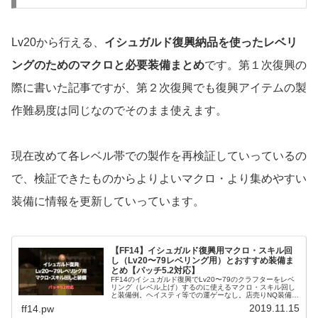
Lv20から行える、
イシュガルド復興納品を使ったレベリ
ングのためのマクロと必要装備まとめ
です。第１次復興の
際に書いた記事ですが、第２次復興でも復興アイテムの製
作難易度は同じなのでそのまま使えます。
現在改めて各レベル帯での製作を再検証していっているの
で、検証できたものからよりよいマクロ・より集めやすい
装備に情報を更新していっています。
【FF14】イシュガルド復興用マクロ・スキル回
し（Lv20〜79レベリング用）とおすすめ装備ま
とめ【パッチ5.2対応】
FF14のイシュガルド復興でLv20〜79のクラフターをレベ
リング（レベル上げ）するのに使えるマクロ・スキル回し
と装備例。ヘイスティ等での運ゲーなし。店売りNQ装備で
納品価値を達成できるマクロと、装備を整えて最大価値を
2019.11.15
ff14.pw
出せるマクロを両方載せています。