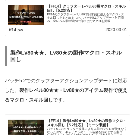
【FF14】クラフター レベル80用マクロ・スキル
回し【5.2対応】
FF14のクラフターレベル80で日常的に使えるマクロ・ス
キル回しをまとめました。パッチ5.1アップデート対応済
み。全レベル帯の製作に合わせたマクロを掲載。
2020.03.01
ff14.pw
製作Lv80★★、Lv80★の製作マクロ・スキル
回し
パッチ5.2でのクラフターアクションアップデートに対応
した、
製作レベル80★★・Lv80★のアイテム製作で使え
るマクロ・スキル回し
です。
【FF14】製作Lv80★★、Lv80★の製作マクロ・
スキル回し【5.2対応】【ミーン装備】
パッチ5.2のクラフター改修により以前のマクロが使えなく
なったので、ギャザクラのミーン装備を始めとする製作