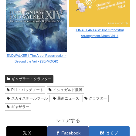
FINAL FANTASY XIV Orchestral
Arrangement Album Vol. 4
ENDWALKER | The Art of Resurrection -
Beyond the Veil - (SE-MOOK)
ギャザラー・クラフター
PLL・パッチノート
イシュガルド復興
スカイスチールツール
最新ニュース
クラフター
ギャザラー
シェアする
X
Facebook
はてブ