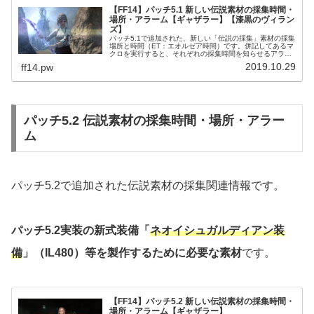
【FF14】パッチ5.1 新しい伝説素材の採集時間・
場所・アラーム【ギャザラー】【漆黒のヴィラン
ズ】
パッチ5.1で追加された、新しい「伝説の採集」素材の採集
場所と時間（ET：エオルゼア時間）です。併記してあるマ
クロを実行すると、それぞれの採集時間を知らせるアラー
ムが追加できます。伝説素材のアラーム設定マクロまとめ
2019.10.29
ff14.pw
パッチ5.1で追加された伝...
パッチ5.2 伝説素材の採集時間・場所・アラー
ム
パッチ5.2で追加された伝説素材の採集関連情報です。
パッチ5.2実装の新式装備「
ネオイシュガルディアン装
備
」（IL480）等を製作するために必要な素材
です。
【FF14】パッチ5.2 新しい伝説素材の採集時間・
場所・アラーム【ギャザラー】