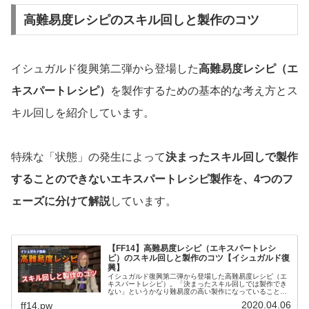
高難易度レシピのスキル回しと製作のコツ
イシュガルド復興第二弾から登場した
高難易度レシピ（エ
キスパートレシピ）
を製作するための基本的な考え方とス
キル回しを紹介しています。
特殊な「状態」の発生によって
決まったスキル回しで製作
することのできないエキスパートレシピ製作を、4つのフ
ェーズに分けて解説
しています。
【FF14】高難易度レシピ（エキスパートレシ
ピ）のスキル回しと製作のコツ【イシュガルド復
興】
イシュガルド復興第二弾から登場した高難易度レシピ（エ
キスパートレシピ）。「決まったスキル回しでは製作でき
ない」というかなり難易度の高い製作になっていることも
あり チャレンジしてみたけど、そもそも完成できない 納
2020.04.06
ff14.pw
品できる価値まで上げることがで...