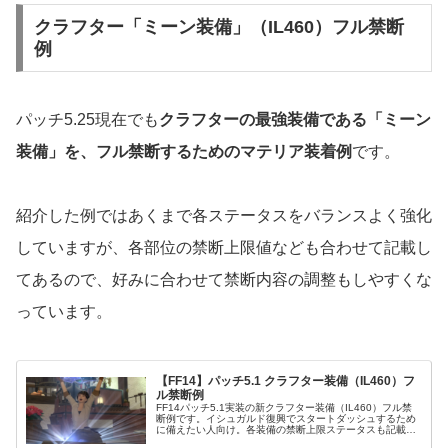
クラフター「ミーン装備」（IL460）フル禁断
例
パッチ5.25現在でも
クラフターの最強装備である「ミーン
装備」を、フル禁断するためのマテリア装着例
です。
紹介した例ではあくまで各ステータスをバランスよく強化
していますが、各部位の禁断上限値なども合わせて記載し
てあるので、好みに合わせて禁断内容の調整もしやすくな
っています。
【FF14】パッチ5.1 クラフター装備（IL460）フ
ル禁断例
FF14パッチ5.1実装の新クラフター装備（IL460）フル禁
断例です。イシュガルド復興でスタートダッシュするため
に備えたい人向け。各装備の禁断上限ステータスも記載あ
り。