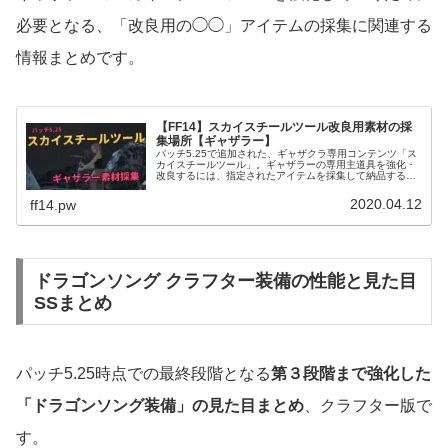
必要となる、「改良用の◯◯」アイテムの採集に関連する
情報まとめです。
【FF14】スカイスチールツール改良用素材の採
集場所【ギャザラー】
パッチ5.25で追加された、ギャザクラ専用コンテンツ「ス
カイスチールツール」。ギャザラーの専用主道具を強化・
改良するには、指定されたアイテムを採集して納品する必
要があります。この記事では、ギャザラーのスカイスチー
ルツールを強化するために必要...
2020.04.12
ff14.pw
ドラゴンソング クラフター装備の性能と見た目
SSまとめ
パッチ5.25時点での最終段階となる
第３段階まで強化した
「ドラゴンソング装備」の見た目まとめ
、クラフター版で
す。