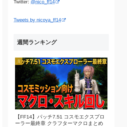
Twitter:
@nico_ff14
Tweets by nicoya_ff14
週間ランキング
【FF14】パッチ7.51 コスモエクスプロ
ーラー最終章 クラフターマクロまとめ