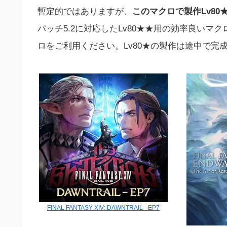
暫定的ではありますが、
このマクロで製作Lv8
パッチ5.2に対応したLv80★★用の効率良い
ロをご利用ください。Lv80★の製作は途中で完
FINAL FANTASY XIV: DAWNTRAIL - EP7