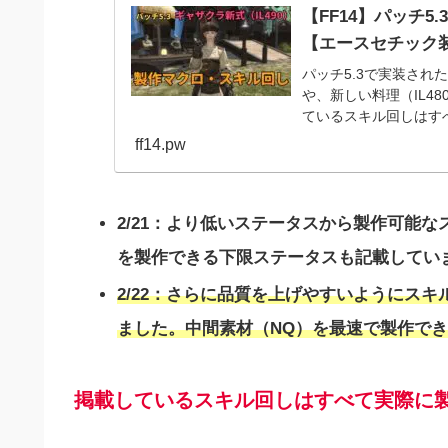
【FF14】パッチ5
【エースセチック
パッチ5.3で実装され
や、新しい料理（IL4
ているスキル回しはす
ータスに合...
ff14.pw
2/21：より低いステータスから製作可能な
を製作できる下限ステータスも記載してい
2/22：さらに品質を上げやすいようにス
ました。中間素材（NQ）を最速で製作で
掲載しているスキル回しはすべて実際に