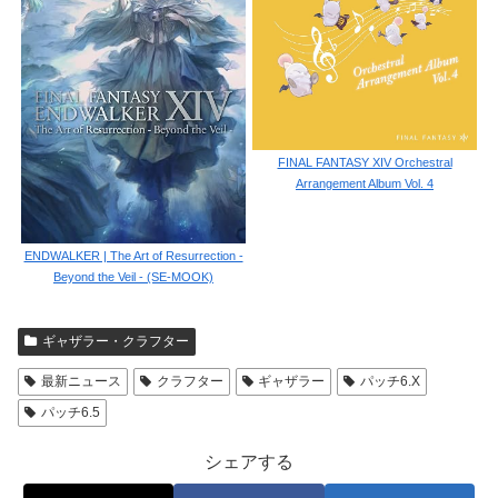
FINAL FANTASY XIV Orchestral
Arrangement Album Vol. 4
ENDWALKER | The Art of Resurrection -
Beyond the Veil - (SE-MOOK)
ギャザラー・クラフター
最新ニュース
クラフター
ギャザラー
パッチ6.X
パッチ6.5
シェアする