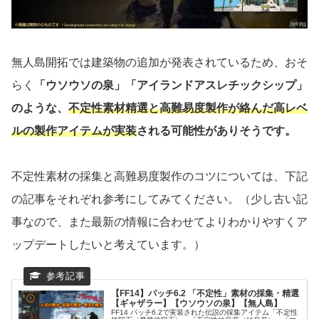
無人島開拓では建築物の追加が発表されているため、おそ
らく
「ウソウソの泉」「アイランドアスレチックシップ」
のような、
不定性素材精選と高難易度製作が絡んだ高レベ
ルの製作アイテムが実装
される可能性がありそうです。
不定性素材の採集と高難易度製作のコツについては、下記
の記事をそれぞれ参考にしてみてください。（少し古い記
事なので、また最新の情報に合わせてよりわかりやすくア
ップデートしたいと考えています。）
【FF14】パッチ6.2 「不定性」素材の採集・精選
【ギャザラー】【ウソウソの泉】【無人島】
FF14 パッチ6.2で実装された伝説の採集アイテム「不定性