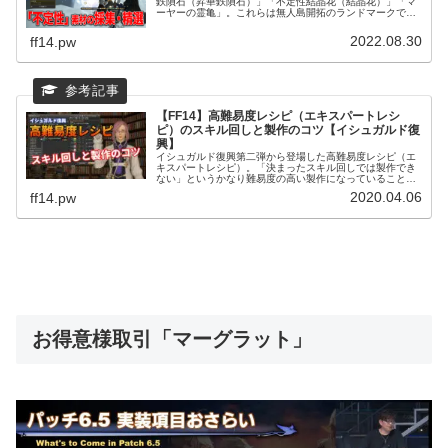
鉄隕石（昇華鉄隕石）」「不定性結晶花（結晶花）」「マ
ーヤーの霊亀」。これらは無人島開拓のランドマークであ
る「ウソウソの泉」を建設するための素材を入手するため
に、必要なアイテムとなっ...
2022.08.30
ff14.pw
【FF14】高難易度レシピ（エキスパートレシ
ピ）のスキル回しと製作のコツ【イシュガルド復
興】
イシュガルド復興第二弾から登場した高難易度レシピ（エ
キスパートレシピ）。「決まったスキル回しでは製作でき
ない」というかなり難易度の高い製作になっていることも
あり チャレンジしてみたけど、そもそも完成できない 納
2020.04.06
ff14.pw
品できる価値まで上げることがで...
お得意様取引「マーグラット」