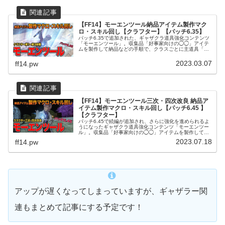
【FF14】モーエンツール納品アイテム製作マク
ロ・スキル回し【クラフター】【パッチ6.35】
パッチ6.35で追加された、ギャザクラ道具強化コンテンツ
「モーエンツール」。収集品「好事家向けの◯◯」アイテ
ムを製作して納品などの手順で、クラスごとに主道具「モ
ーエンツール」を段階的に強化していきます。この記事で
は、各強化段階ごとの好事家向...
2023.03.07
ff14.pw
【FF14】モーエンツール三次・四次改良 納品ア
イテム製作マクロ・スキル回し【パッチ6.45 】
【クラフター】
パッチ6.45で続編が追加され、さらに強化を進められるよ
うになったギャザクラ道具強化コンテンツ「モーエンツー
ル」。収集品「好事家向けの◯◯」アイテムを製作して納
品などの手順で、クラスごとに主道具「モーエンツール」
2023.07.18
ff14.pw
を段階的に強化していきます。...
アップが遅くなってしまっていますが、ギャザラー関
連もまとめて記事にする予定です！