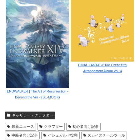
FINAL FANTASY XIV Orchestral
Arrangement Album Vol. 4
ENDWALKER | The Art of Resurrection -
Beyond the Veil - (SE-MOOK)
ギャザラー・クラフター
最新ニュース
クラフター
初心者向け記事
中級者向け記事
イシュガルド復興
スカイスチールツール