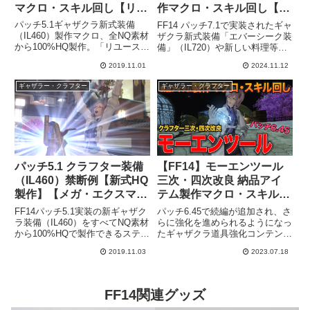
マクロ・スキル回し【リユ
作マクロ・スキル回し【エ
ース・最終確認】【NQ素
バーシーク装備】
パッチ5.1ギャザクラ新式装備
FF14 パッチ7.1で実装されたギャ
材からHQ100%】
（IL460）製作マクロ、全NQ素材
ザクラ新式装備「エバーシーク装
から100%HQ製作。「リユース」
備」（IL720）や新しい料理等、
「最終確認」組み込み済。必要ス
それらの中間素材を製作するため
2019.11.01
2024.11.12
テも表記あり。
のマクロ・スキル回し例です。
11/20：装備更新フル禁断×マイ
ギャザラー・クラフター
ギャザラー・クラフター
スター向けのマクロを追記しまし
た！ 11/1...
パッチ5.1 クラフター装備
【FF14】モーエンツール
（IL460）禁断例【新式HQ
三次・四次改良 納品アイ
製作】【メガ・エクスマテ
テム製作マクロ・スキル回
リジャなし】
し【パッチ6.45 】【クラフ
FF14パッチ5.1実装の新ギャザク
パッチ6.45で続編が追加され、さ
ター】
ラ装備（IL460）をすべてNQ素材
らに強化を進められるようになっ
から100%HQで製作できるステー
たギャザクラ道具強化コンテンツ
タスを最低限満たせる禁断例で
「モーエンツール」。収集品「好
2019.11.03
2023.07.18
す。メガ・エクスマテリジャな
事家向けの◯◯」アイテムを製作
し、最大1禁断まで。イシュガル
して納品などの手順で、クラスご
ド復興までの暫定装備におすす
とに主道具「モーエンツール」を
め。
段階的に強化していきます。...
FF14関連グッズ