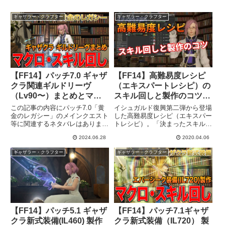
ギャザラー・クラフター
ギャザラー・クラフター
【FF14】高難易度レシピ
【FF14】パッチ7.0 ギャザ
（エキスパートレシピ）の
クラ関連ギルドリーヴ
スキル回しと製作のコツ
（Lv90〜）まとめとマク
【イシュガルド復興】
ロ・スキル回し【黄金のレ
イシュガルド復興第二弾から登場
この記事の内容にパッチ7.0「黄
ガシー】
した高難易度レシピ（エキスパー
金のレガシー」のメインクエスト
トレシピ）。「決まったスキル回
等に関連するネタバレはありませ
しでは製作できない」というかな
んが、クエスト名やマップのSS
2024.06.28
2020.04.06
り難易度の高い製作になっている
などのなかで、新エリアの地名や
こともあり チャレンジしてみた
あたらしい製作アイテム、素材名
ギャザラー・クラフター
ギャザラー・クラフター
けど、そもそも完成できない 納
などが出てきます。一切の情報な
品できる価値まで上げることが
く新パッチを楽しみたい方はご...
で...
【FF14】パッチ5.1 ギャザ
【FF14】パッチ7.1ギャザ
クラ新式装備(IL460) 製作
クラ新式装備（IL720） 製