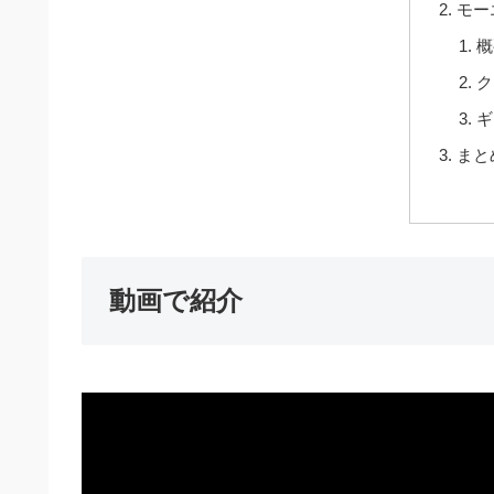
モー
概
ク
ギ
まと
動画で紹介