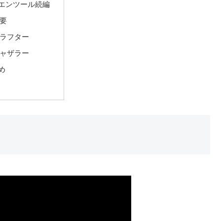
エンツール続編
要
ラフター
ャザラー
め