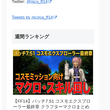
Twitter:
@nico_ff14
Tweets by nicoya_ff14
週間ランキング
【FF14】パッチ7.51 コスモエクスプロ
ーラー最終章 クラフターマクロまとめ