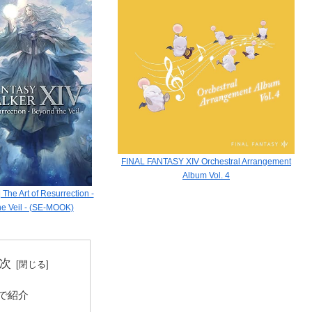
FINAL FANTASY XIV Orchestral Arrangement
Album Vol. 4
e Art of Resurrection -
e Veil - (SE-MOOK)
次
で紹介