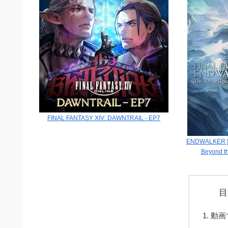
FINAL FANTASY XIV: DAWNTRAIL - EP7
ENDWALKER | Th
Beyond th
目
動画